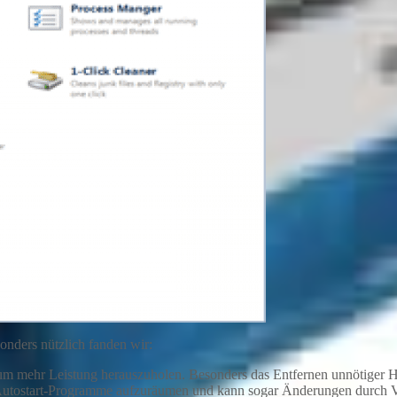
onders nützlich fanden wir:
 um mehr Leistung herauszuholen. Besonders das Entfernen unnötiger Hi
, Autostart-Programme aufzuräumen und kann sogar Änderungen durch 