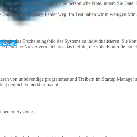
t – verleihen Sie Ihrem System eine persönliche Note, indem Sie Datei
f zuzugreifen.
e Dateien und Registry-Fehler weg. Im Test haben wir in wenigen Minu
ichkeit, das Erscheinungsbild des Systems zu individualisieren. Sie
erkzeuge
le deutsche Nutzer vermittelt das das Gefühl, die volle Kontrolle übe
vieren von unødvendige programmer und Treibern im Startup Manager sa
ltag deutlich bemerkbar macht.
r neuere Systeme: