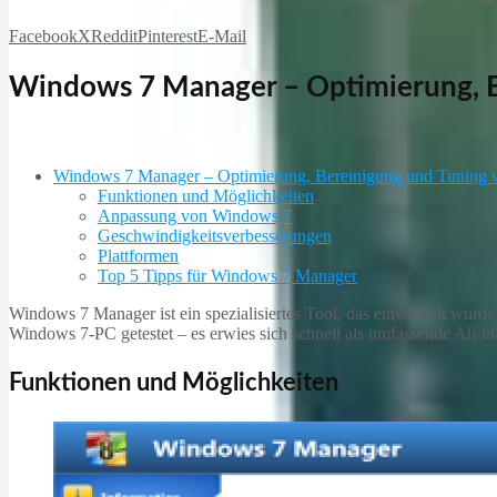
Facebook
X
Reddit
Pinterest
E-Mail
Windows 7 Manager – Optimierung, 
Windows 7 Manager – Optimierung, Bereinigung und Tuning
Funktionen und Möglichkeiten
Anpassung von Windows 7
Geschwindigkeitsverbesserungen
Plattformen
Top 5 Tipps für Windows 7 Manager
Windows 7 Manager ist ein spezialisiertes Tool, das entwickelt wur
Windows 7-PC getestet – es erwies sich schnell als umfassende All-
Funktionen und Möglichkeiten