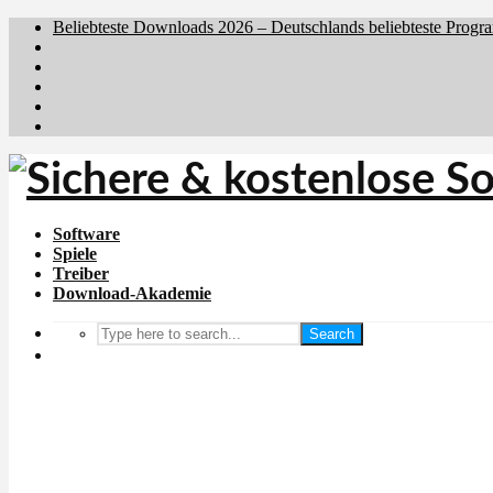
Beliebteste Downloads 2026 – Deutschlands beliebteste Progr
Brafiler.se
Downloadcentral.no
Downloadcentral.fi
Download.dk
Holyfile.com
Software
Spiele
Treiber
Download-Akademie
Search