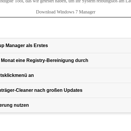
ndigste Tool, das wir getestet haben, um Ihr System reibungslos am La
Download Windows 7 Manager
up Manager als Erstes
 Monat eine Registry-Bereinigung durch
tsklickmenü an
nträger-Cleaner nach großen Updates
erung nutzen