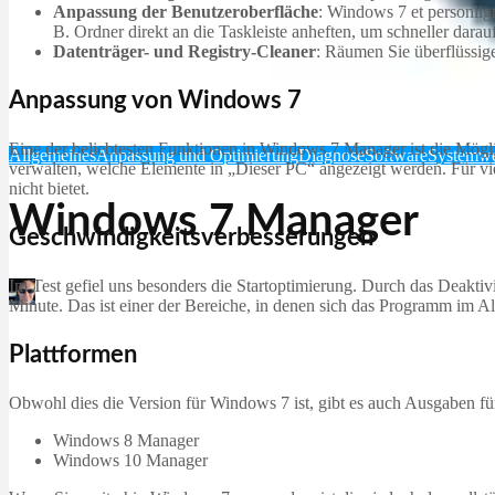
Anpassung der Benutzeroberfläche
: Windows 7 et personlig
B. Ordner direkt an die Taskleiste anheften, um schneller darau
Datenträger- und Registry-Cleaner
: Räumen Sie überflüssig
Anpassung von Windows 7
Eine der beliebtesten Funktionen in Windows 7 Manager ist die Mögl
Allgemeines
Anpassung und Optimierung
Diagnose
Software
Systemw
verwalten, welche Elemente in „Dieser PC“ angezeigt werden. Für vie
nicht bietet.
Windows 7 Manager
Geschwindigkeitsverbesserungen
Im Test gefiel uns besonders die Startoptimierung. Durch das Deakti
Martin Jørgensen
Minute. Das ist einer der Bereiche, in denen sich das Programm im Al
Dezember 9, 2025
Plattformen
Obwohl dies die Version für Windows 7 ist, gibt es auch Ausgaben fü
Windows 8 Manager
Windows 10 Manager