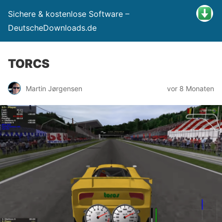
Sichere & kostenlose Software –
DeutscheDownloads.de
TORCS
Martin Jørgensen
vor 8 Monaten