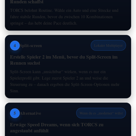
Runden schaffst
TORCS belohnt Routine. Wähle ein Auto und eine Strecke und
fahre stabile Runden, bevor du zwischen 10 Kombinationen
springst – das hebt deine Pace deutlich.
4
Split-screen
Lokaler Multiplayer
Erstelle Spieler 2 im Menü, bevor du Split‑Screen im
Rennen suchst
Split‑Screen kann „unsichtbar“ wirken, wenn es nur ein
Spielerprofil gibt. Lege zuerst Spieler 2 an und weise die
Steuerung zu – danach ergeben die Split‑Screen‑Optionen mehr
Sinn.
5
Alternative
Wenn du es „moderner“ willst
Erwäge Speed Dreams, wenn sich TORCS zu
angestaubt anfühlt