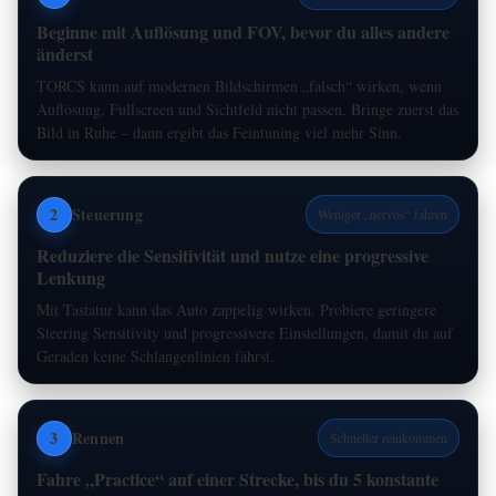
Beginne mit Auflösung und FOV, bevor du alles andere
änderst
TORCS kann auf modernen Bildschirmen „falsch“ wirken, wenn
Auflösung, Fullscreen und Sichtfeld nicht passen. Bringe zuerst das
Bild in Ruhe – dann ergibt das Feintuning viel mehr Sinn.
2
Steuerung
Weniger „nervös“ fahren
Reduziere die Sensitivität und nutze eine progressive
Lenkung
Mit Tastatur kann das Auto zappelig wirken. Probiere geringere
Steering Sensitivity und progressivere Einstellungen, damit du auf
Geraden keine Schlangenlinien fährst.
3
Rennen
Schneller reinkommen
Fahre „Practice“ auf einer Strecke, bis du 5 konstante