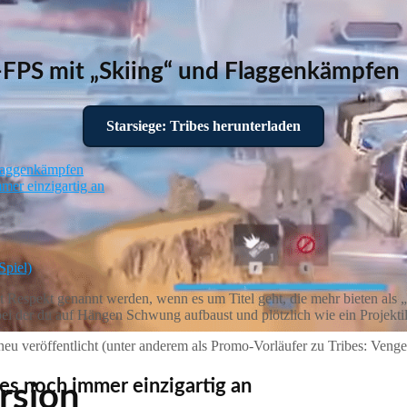
ck-FPS mit „Skiing“ und Flaggenkämpfen
Starsiege: Tribes herunterladen
 Flaggenkämpfen
mer einzigartig an
Spiel)
 mit Respekt genannt werden, wenn es um Titel geht, die mehr bieten a
i der du auf Hängen Schwung aufbaust und plötzlich wie ein Projektil 
neu veröffentlicht (unter anderem als Promo‑Vorläufer zu Tribes: Venge
es noch immer einzigartig an
ersion