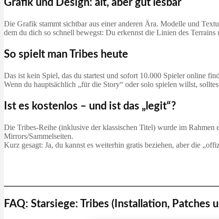
Grafik und Design: alt, aber gut lesbar
Die Grafik stammt sichtbar aus einer anderen Ära. Modelle und Textur
dem du dich so schnell bewegst: Du erkennst die Linien des Terrains 
So spielt man Tribes heute
Das ist kein Spiel, das du startest und sofort 10.000 Spieler online 
Wenn du hauptsächlich „für die Story“ oder solo spielen willst, sollte
Ist es kostenlos – und ist das „legit“?
Die Tribes‑Reihe (inklusive der klassischen Titel) wurde im Rahmen 
Mirrors/Sammelseiten.
Kurz gesagt: Ja, du kannst es weiterhin gratis beziehen, aber die „offiz
FAQ: Starsiege: Tribes (Installation, Patches 