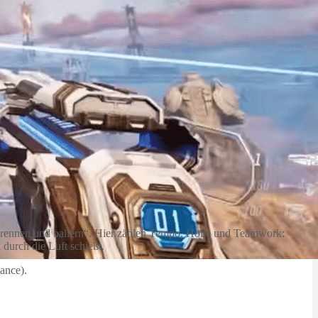
ls „rennen und ballern“. Hier zählen Tempo, Höhe und Teamwork:
durch die Luft schießt.
ance).