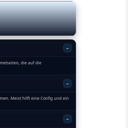
–
melseiten, die auf die
–
en. Meist hilft eine Config und ein
–