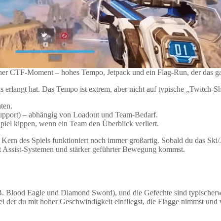
ischer CTF‑Moment – hohes Tempo, Jetpack und ein Flag‑Run, der das 
us erlangt hat. Das Tempo ist extrem, aber nicht auf typische „Twitch‑
ten.
Support) – abhängig von Loadout und Team-Bedarf.
iel kippen, wenn ein Team den Überblick verliert.
rn des Spiels funktioniert noch immer großartig. Sobald du das Ski/Jet
 Assist‑Systemen und stärker geführter Bewegung kommst.
. B. Blood Eagle und Diamond Sword), und die Gefechte sind typischerwe
ei der du mit hoher Geschwindigkeit einfliegst, die Flagge nimmst und 