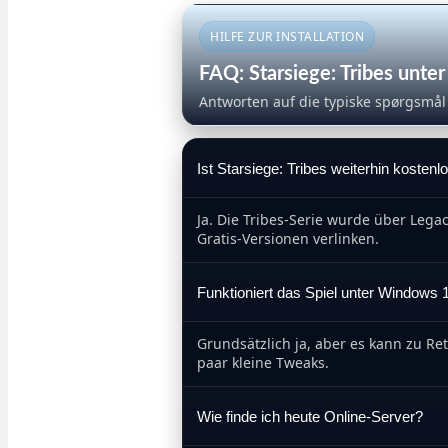
HILFE ZUR INSTALLATION
FAQ: Starsiege: Tribes un
Antworten auf die typiske spørgsmå
Ist Starsiege: Tribes weiterhin kosten
Ja. Die Tribes‑Serie wurde über Legac
Gratis‑Versionen verlinken.
Funktioniert das Spiel unter Windows
Grundsätzlich ja, aber es kann zu Re
paar kleine Tweaks.
Wie finde ich heute Online-Server?