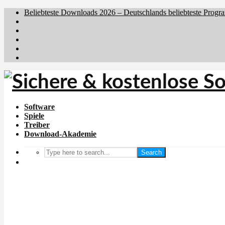
Beliebteste Downloads 2026 – Deutschlands beliebteste Progr
Brafiler.se
Downloadcentral.no
Downloadcentral.fi
Download.dk
Holyfile.com
Software
Spiele
Treiber
Download-Akademie
Search