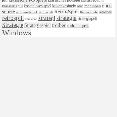
klassische PC-Spiele
klassisches pc-spiel
peli
klassisk pc-spill
open
kostenloses spiel
klassisk spill
kuvankäsittely
moninpeli
Mac
Retro-Spiel
source
retropeli
Retro-Spiele
point-and-click
pulmapeli
retrospill
strategi
strategia
strategiapeli
simulation
Strategie
treiber
Strategiespiel
vanhat pc-pelit
Windows