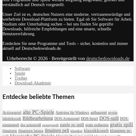
verständlich auf Deutsch vorgestellt.
Unser Ziel ist es, deutschen Nutzern eine moderne, vertrauenswürdige und
werbefreie Download-Plattform zu bieten. Egal ob Sie Software für Arbeit,
Studium oder Unterhaltung suchen – bei uns finden Sie geprüfte
Downloads, hilfreiche Empfehlungen und eine smarte, schnelle
Benutzererfahrung.
Entdecken Sie neue Programme und Tools – sicher, kostenlos und immer
aktuell auf Deutschedownloads.de.
Urheberrecht © 2026 · Bereitgestellt von
deutschedownloads.de
Software
Spiele
Treiber
Download-Akademie
Entdecke beliebte Themen
alte PC-Spiele
avoin
Actionspiel
Antivirus für Windows
aufbauspiel
DOS-spill
Bildbearbeitung
lähdekoodi
DOS-Actionspiel
DOS-Spiel
DOS-
gratis spill
gamle pc-spill
toimintapeli
dos actionspill
gratis nedlasting
eventyrspill
ilmainen peli
klassikkopeli
klassinen pc-
ilmainen lataus
ilmainen
klassiker