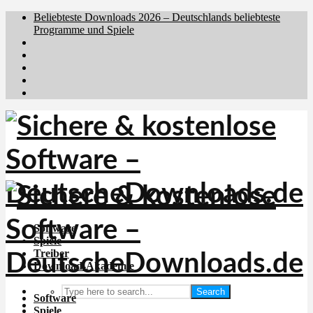
Beliebteste Downloads 2026 – Deutschlands beliebteste
Programme und Spiele
Brafiler.se
Downloadcentral.no
Downloadcentral.fi
Download.dk
Holyfile.com
Software
Spiele
Treiber
Download-Akademie
Search
Software
Spiele