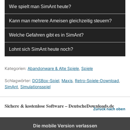
Wie spielt man SimAnt heute?
Kann man mehrere Ameisen gleichzeitig steuern?
Welche Gefahren gibt es in SimAnt?
Lohnt sich SimAnt heute noch?
Kategorien:
Abandonware & Alte Spiele
,
Spiele
Schlagwörter:
DOSBox-Spiel
,
Maxis
,
Retro-Spiele-Download
,
SimAnt
,
Simulationsspiel
Sichere & kostenlose Software – DeutscheDownloads.de
Zurück nach oben
Die mobile Version verlassen