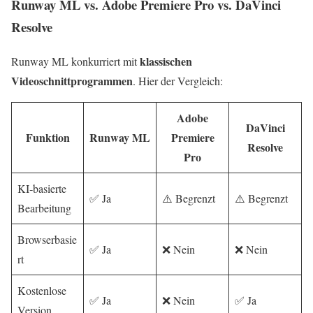
Runway ML vs. Adobe Premiere Pro vs. DaVinci
Resolve
klassischen
Runway ML konkurriert mit
Videoschnittprogrammen
. Hier der Vergleich:
Adobe
DaVinci
Funktion
Runway ML
Premiere
Resolve
Pro
KI‑basierte
✅ Ja
⚠️ Begrenzt
⚠️ Begrenzt
Bearbeitung
Browserbasie
✅ Ja
❌ Nein
❌ Nein
rt
Kostenlose
✅ Ja
❌ Nein
✅ Ja
Version