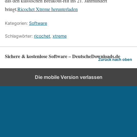
das den klassischen Breakout-Hit ins 21. Jahrhundert
bringt.
Ricochet Xtreme herunterladen
Kategorien:
Software
Schlagwörter:
ricochet
,
xtreme
Sichere & kostenlose Software – DeutscheDownloads.de
Zurück nach oben
Die mobile Version verlassen