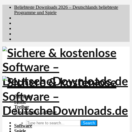
Beliebteste Downloads 2026 – Deutschlands beliebteste
Programme und Spiele
Brafiler.se
Downloadcentral.no
Downloadcentral.fi
Download.dk
Holyfile.com
Software
Spiele
Treiber
Download-Akademie
Search
Software
Spiele