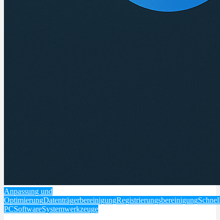
Anpassung und
Optimierung
Datenträgerbereinigung
Registrierungsbereinigung
Schnel
PC
Software
Systemwerkzeuge