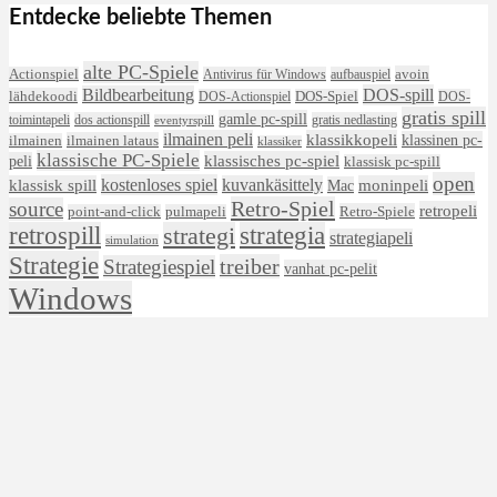
Entdecke beliebte Themen
alte PC-Spiele
avoin
Actionspiel
Antivirus für Windows
aufbauspiel
DOS-spill
Bildbearbeitung
lähdekoodi
DOS-Actionspiel
DOS-Spiel
DOS-
gratis spill
gamle pc-spill
toimintapeli
dos actionspill
gratis nedlasting
eventyrspill
ilmainen peli
klassikkopeli
klassinen pc-
ilmainen lataus
ilmainen
klassiker
klassische PC-Spiele
klassisches pc-spiel
peli
klassisk pc-spill
open
kostenloses spiel
klassisk spill
kuvankäsittely
moninpeli
Mac
Retro-Spiel
source
retropeli
Retro-Spiele
point-and-click
pulmapeli
retrospill
strategi
strategia
strategiapeli
simulation
Strategie
treiber
Strategiespiel
vanhat pc-pelit
Windows