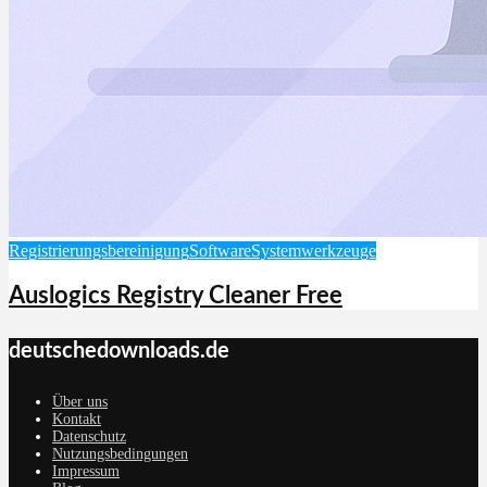
Registrierungsbereinigung
Software
Systemwerkzeuge
Auslogics Registry Cleaner Free
deutschedownloads.de
Über uns
Kontakt
Datenschutz
Nutzungsbedingungen
Impressum