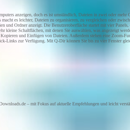
uters anzeigen, doch es ist umständlich, Dateien in zwei oder mehr O
as macht es leichter, Dateien zu organisieren, zu vergleichen oder zwis
ien und Ordner anzeigt. Die Benutzeroberfläche startet mit vier Panels,
sehr kleine Schaltflächen, mit denen Sie auswählen, was angezeigt wer
n, Kopieren und Einfügen von Dateien. Außerdem stehen eine Zoom-Fun
ck-Links zur Verfügung. Mit Q-Dir können Sie bis zu vier Fenster gleic
ownloads.de – mit Fokus auf aktuelle Empfehlungen und leicht verstän