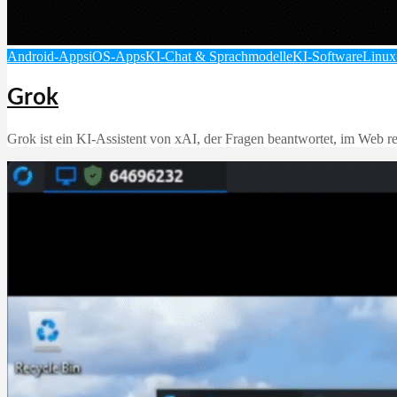
Android-Apps
iOS-Apps
KI-Chat & Sprachmodelle
KI-Software
Linux
Grok
Grok ist ein KI‑Assistent von xAI, der Fragen beantwortet, im Web rec