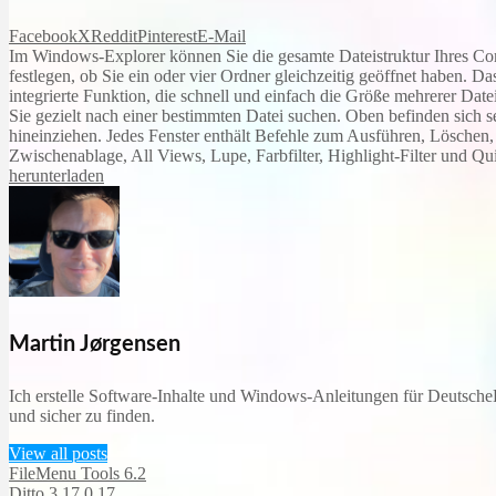
Facebook
X
Reddit
Pinterest
E-Mail
Im Windows-Explorer können Sie die gesamte Dateistruktur Ihres Comp
festlegen, ob Sie ein oder vier Ordner gleichzeitig geöffnet haben. D
integrierte Funktion, die schnell und einfach die Größe mehrerer Date
Sie gezielt nach einer bestimmten Datei suchen. Oben befinden sich 
hineinziehen. Jedes Fenster enthält Befehle zum Ausführen, Lösche
Zwischenablage, All Views, Lupe, Farbfilter, Highlight-Filter und Qui
herunterladen
Martin Jørgensen
Ich erstelle Software-Inhalte und Windows-Anleitungen für DeutscheD
und sicher zu finden.
View all posts
FileMenu Tools 6.2
Ditto 3.17.0.17