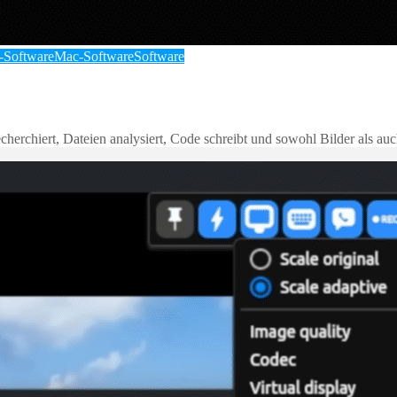
-Software
Mac-Software
Software
herchiert, Dateien analysiert, Code schreibt und sowohl Bilder als auc