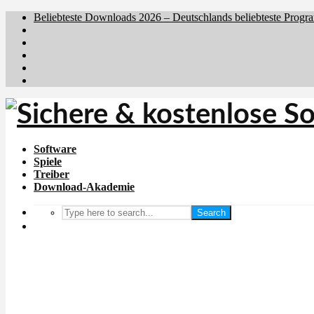
Beliebteste Downloads 2026 – Deutschlands beliebteste Progr
Brafiler.se
Downloadcentral.no
Downloadcentral.fi
Download.dk
Holyfile.com
Software
Spiele
Treiber
Download-Akademie
Search