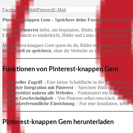
Facebook
X
Reddit
Pinterest
E-Mail
Pinterest-knappen Gem – Speichere deine Favoriten ganz einfach 
Wenn du
Pinterest
liebst, um Inspiration, Bilder, Rezepte oder Artikel
Chrome
macht es kinderleicht, Bilder und Links aus dem Web mit nu
Mit Pinterest-knappen Gem sparst du dir, Bilder erst manuell auf dei
blitzschnell zu speichern
, ohne die Webseite zu verlassen, auf der du
Funktionen von Pinterest-knappen Gem
✅
Schneller Zugriff
– Eine kleine Schaltfläche in der Symbolleiste ma
✅
Direkte Integration mit Pinterest
– Speichere Bilder, Artikel und
✅
Unterstützt nahezu alle Websites
– Funktioniert mit Blogs, Nach
✅
Hohe Geschwindigkeit
– Von Pinterest selbst entwickelt, daher l
✅
Benutzerfreundliche Einrichtung
– Nur eine Installation, keine 
Pinterest-knappen Gem herunterladen