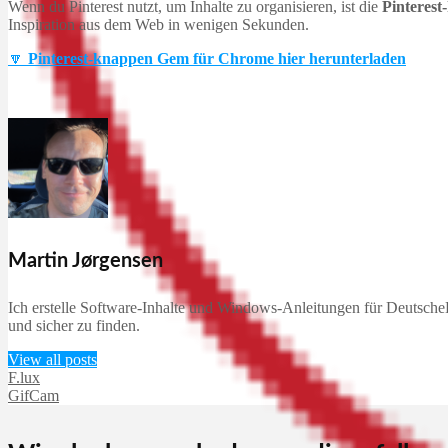
Wenn du Pinterest nutzt, um Inhalte zu organisieren, ist die
Pinteres
Inspiration aus dem Web in wenigen Sekunden.
🔽
Pinterest-knappen Gem für Chrome hier herunterladen
Martin Jørgensen
Ich erstelle Software-Inhalte und Windows-Anleitungen für DeutscheD
und sicher zu finden.
View all posts
F.lux
GifCam