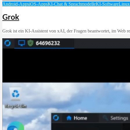
Android-Apps
iOS-Apps
KI-Chat & Sprachmodelle
KI-Software
Linux
Grok
Grok ist ein KI‑Assistent von xAI, der Fragen beantwortet, im Web rec