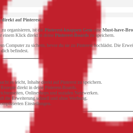
direkt auf Pinterest
 zu organisieren, ist die
Pinterest-knappen Gem
eine
Must-have-Bro
r einem Klick direkt in deine
Pinterest-Boards
zu speichern.
nem Computer zu sichern, bevor du sie zu Pinterest hochlädst. Die Erwe
 dich befindest.
cht es leicht, Inhalte direkt auf Pinterest zu speichern.
 Rezepte direkt in deine Pinterest-Boards.
richtenseiten, Onlineshops und sozialen Netzwerken.
äuft die Erweiterung schnell und ohne Werbung.
komplizierten Einstellungen.