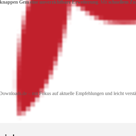
t-knappen Gem eine unverzichtbare Erweiterung
. Mit
schnellem Zu
ownloads.de – mit Fokus auf aktuelle Empfehlungen und leicht verstän