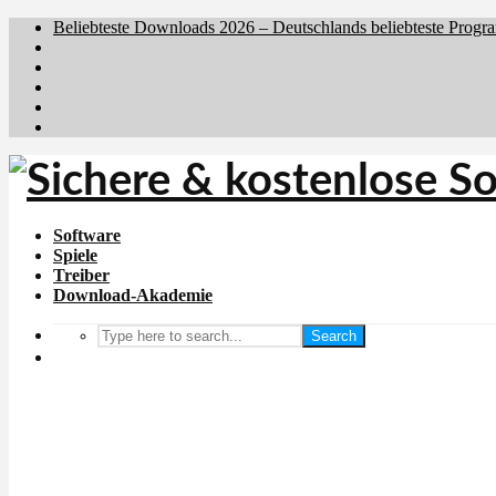
Beliebteste Downloads 2026 – Deutschlands beliebteste Progr
Brafiler.se
Downloadcentral.no
Downloadcentral.fi
Download.dk
Holyfile.com
Software
Spiele
Treiber
Download-Akademie
Search