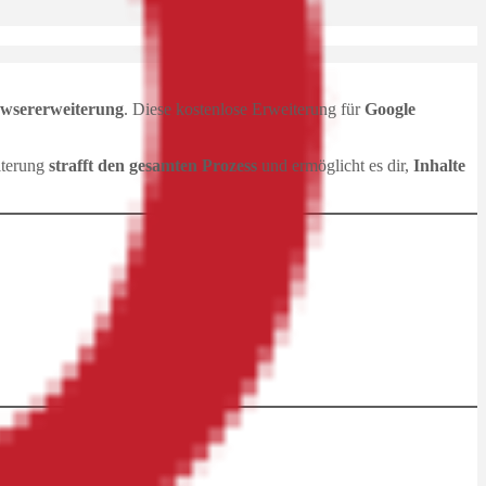
wsererweiterung
. Diese kostenlose Erweiterung für
Google
iterung
strafft den gesamten Prozess
und ermöglicht es dir,
Inhalte