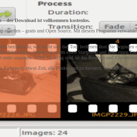
en – der Download ist vollkommen kostenlos.
p erstellen – gratis und Open Source. Mit diesem Programm verwandeln 
hr beeindruckt, wie leicht sich das Tool bedienen lässt. Sie beginnen m
des Bildschirms. Indem Sie rechts einen Startpunkt und links einen En
 mehr anpassen. Wenn Sie fertig sind, ist das Rendern und Exportieren 
Es braucht etwas Zeit, alle Funktionen zu meistern, macht aber enorm 