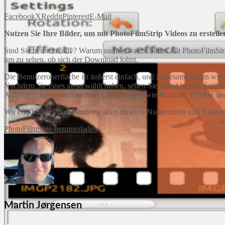
Facebook
X
Reddit
Pinterest
E-Mail
Nutzen Sie Ihre Bilder, um mit PhotoFilmStrip Videos zu erstell
Sind Sie heute kreativ? Warum nicht etwas Schönes mit PhotoFilmStri
um zu sehen, ob sich der Download lohnt.
Die Benutzeroberfläche ist äußerst einfach, und insgesamt waren wir se
Nachdem Sie eines ausgewählt haben, sehen Sie es auf beiden Seiten 
Außerdem lassen sich weitere Einstellungen wie Rotation, Effekte und
Wir empfehlen PhotoFilmStrip allen unseren Nutzerinnen und Nutzern. 
PhotoFilmStrip herunterladen
Martin Jørgensen