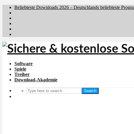
Beliebteste Downloads 2026 – Deutschlands beliebteste Progr
Brafiler.se
Downloadcentral.no
Downloadcentral.fi
Download.dk
Holyfile.com
Software
Spiele
Treiber
Download-Akademie
Search