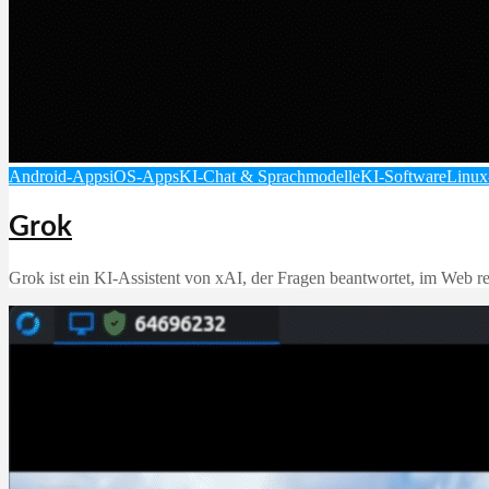
Android-Apps
iOS-Apps
KI-Chat & Sprachmodelle
KI-Software
Linux
Grok
Grok ist ein KI‑Assistent von xAI, der Fragen beantwortet, im Web rec