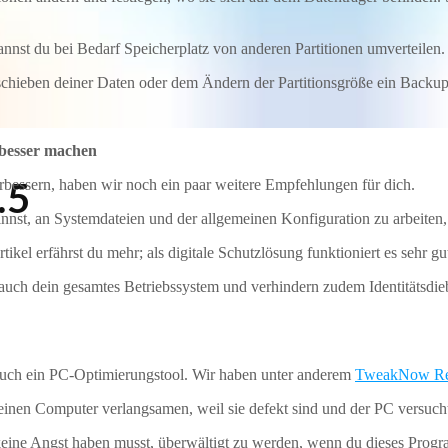
nnst du bei Bedarf Speicherplatz von anderen Partitionen umverteilen.
schieben deiner Daten oder dem Ändern der Partitionsgröße ein Backup
 besser machen
rbessern, haben wir noch ein paar weitere Empfehlungen für dich.
.5
innst, an Systemdateien und der allgemeinen Konfiguration zu arbeite
ikel erfährst du mehr; als digitale Schutzlösung funktioniert es sehr gu
h dein gesamtes Betriebssystem und verhindern zudem Identitätsdiebsta
h auch ein PC-Optimierungstool. Wir haben unter anderem
TweakNow Re
deinen Computer verlangsamen, weil sie defekt sind und der PC versucht,
 keine Angst haben musst, überwältigt zu werden, wenn du dieses Program