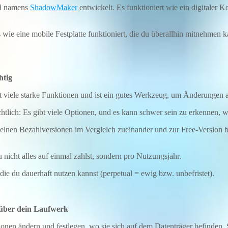
ol namens
ShadowMaker
entwickelt. Es funktioniert wie ein digitaler K
 wie eine mobile Festplatte funktioniert, die du überallhin mitnehmen
htig
etet viele starke Funktionen und ist ein gutes Werkzeug, um Änderungen
tlich: Es gibt viele Optionen, und es kann schwer sein zu erkennen, wel
inzelnen Bezahlversionen im Vergleich zueinander und zur Free-Version 
 nicht alles auf einmal zahlst, sondern pro Nutzungsjahr.
ie du dauerhaft nutzen kannst (perpetual = ewig bzw. unbefristet).
e über dein Laufwerk
ionen ändern und festlegen, wo sie sich auf dem Datenträger befinden.