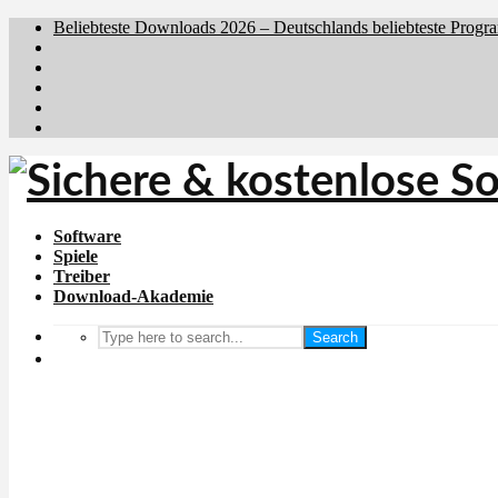
Beliebteste Downloads 2026 – Deutschlands beliebteste Progr
Brafiler.se
Downloadcentral.no
Downloadcentral.fi
Download.dk
Holyfile.com
Software
Spiele
Treiber
Download-Akademie
Search