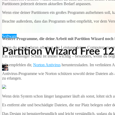
Partitionen jederzeit deinem aktuellen Bedarf anpassen.
Wenn eine deiner Partitionen ein großes Programm aufnehmen soll, ka
Beachte außerdem, dass das Programm selbst empfiehlt, vor dem Ver
Software
Weitere Programme, die deine Arbeit mit Partition Wizard noch
Wenn du gerade daran arbeitest, die Leistung deines Computers zu ve
Partition Wizard Free 12
Ein zuverlässiger Schutz ist immer wichtig – besonders, wenn du beg
Wir empfehlen dir,
Norton Antivirus
herunterzuladen. Im verlinkten Art
Martin Jørgensen
Antivirus-Programme wie Norton schützen sowohl deine Dateien als auc
Dezember 5, 2025
zu erlangen.
Wenn dein System schon länger langsamer läuft als sonst, lohnt sic
Es entfernt alte und beschädigte Dateien, die nur Platz belegen oder 
Das Design ist benutzerfreundlich und leicht verständlich, sodass du