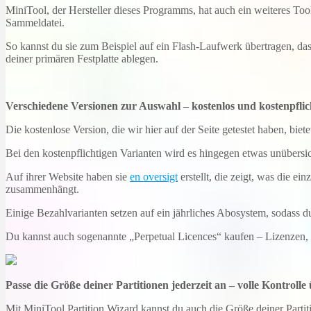
MiniTool, der Hersteller dieses Programms, hat auch ein weiteres To
Sammeldatei.
So kannst du sie zum Beispiel auf ein Flash-Laufwerk übertragen, das
deiner primären Festplatte ablegen.
Verschiedene Versionen zur Auswahl – kostenlos und kostenpflic
Die kostenlose Version, die wir hier auf der Seite getestet haben, bi
Bei den kostenpflichtigen Varianten wird es hingegen etwas unübersich
Auf ihrer Website haben sie
en oversigt
erstellt, die zeigt, was die e
zusammenhängt.
Einige Bezahlvarianten setzen auf ein jährliches Abosystem, sodass du
Du kannst auch sogenannte „Perpetual Licences“ kaufen – Lizenzen, d
Passe die Größe deiner Partitionen jederzeit an – volle Kontroll
Mit MiniTool Partition Wizard kannst du auch die Größe deiner Partit