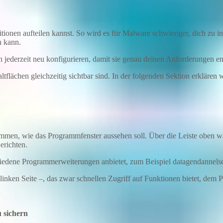
titionen aufteilen kannst. So wird es für Malware schwieriger, dich zu i
n kann.
en jederzeit neu konfigurieren, damit sie genau deinen Anforderungen e
flächen gleichzeitig sichtbar sind. In der folgenden Sektion erklären 
timmen, wie das Programmfenster aussehen soll. Über die Leiste oben
erichten.
hiedene Programmerweiterungen anbietet, zum Beispiel datagendannels
linken Seite –, das zwar schnellen Zugriff auf Funktionen bietet, dem 
u sichern