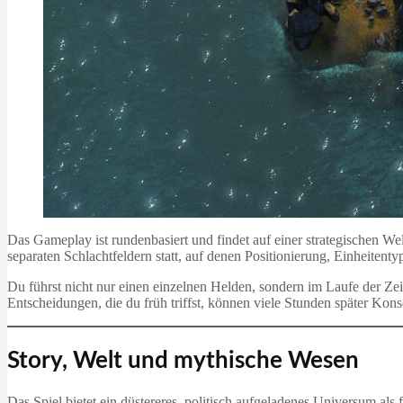
Das Gameplay ist rundenbasiert und findet auf einer strategischen We
separaten Schlachtfeldern statt, auf denen Positionierung, Einheitent
Du führst nicht nur einen einzelnen Helden, sondern im Laufe der Zei
Entscheidungen, die du früh triffst, können viele Stunden später Ko
Story, Welt und mythische Wesen
Das Spiel bietet ein düstereres, politisch aufgeladenes Universum al