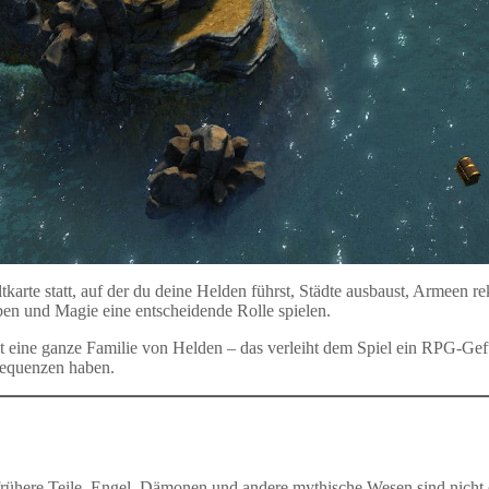
ltkarte statt, auf der du deine Helden führst, Städte ausbaust, Armeen
ypen und Magie eine entscheidende Rolle spielen.
t eine ganze Familie von Helden – das verleiht dem Spiel ein RPG-Gefü
nsequenzen haben.
s frühere Teile. Engel, Dämonen und andere mythische Wesen sind nicht 