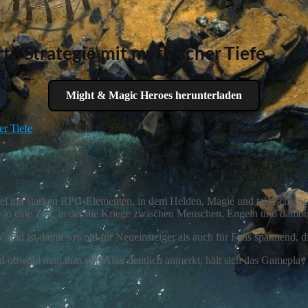
e Strategie mit mythischer Tiefe
Might & Magic Heroes herunterladen
er Tiefe
piel mit starken RPG-Elementen, in dem Helden, Magie und taktische Sch
ück in eine Zeit, in der die Kriege zwischen Menschen, Engeln und dämo
und ist damit sowohl für Neueinsteiger als auch für Fans spannend, die
 obwohl man ihm sein Alter deutlich anmerkt, hält sich das Gameplay