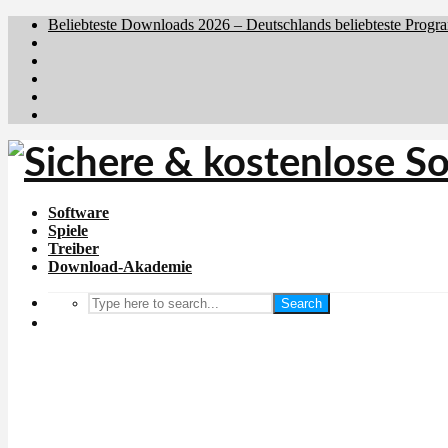
Beliebteste Downloads 2026 – Deutschlands beliebteste Progr
Brafiler.se
Downloadcentral.no
Downloadcentral.fi
Download.dk
Holyfile.com
Software
Spiele
Treiber
Download-Akademie
Search