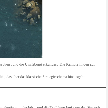
 rekrutierst und die Umgebung erkundest. Die Kämpfe finden auf
hl, das über das klassische Strategieschema hinausgeht.
eindeutig gut oder böse, und die Erzählung kreist um den Versuch,