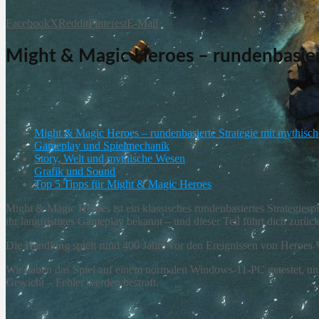
Facebook
X
Reddit
Pinterest
E-Mail
Might & Magic Heroes – rundenbasiert
Might & Magic Heroes – rundenbasierte Strategie mit mythisch
Gameplay und Spielmechanik
Story, Welt und mythische Wesen
Grafik und Sound
Top 5 Tipps für Might & Magic Heroes
Might & Magic Heroes ist ein klassisches rundenbasiertes Strategies
ihr langfristiges Gameplay bekannt – und dieser Teil führt dich zur
Die Handlung spielt rund 400 Jahre vor den Ereignissen von Heroes V 
Wir haben das Spiel auf einem normalen Windows‑11-PC getestet, und
Gewicht – Fehler werden bestraft.