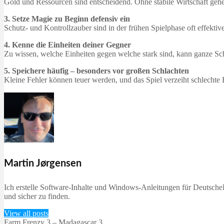
Gold und Ressourcen sind entscheidend. Ohne stabile Wirtschaft gehen
3. Setze Magie zu Beginn defensiv ein
Schutz- und Kontrollzauber sind in der frühen Spielphase oft effektive
4. Kenne die Einheiten deiner Gegner
Zu wissen, welche Einheiten gegen welche stark sind, kann ganze Sc
5. Speichere häufig – besonders vor großen Schlachten
Kleine Fehler können teuer werden, und das Spiel verzeiht schlechte
Martin Jørgensen
Ich erstelle Software-Inhalte und Windows-Anleitungen für DeutscheD
und sicher zu finden.
View all posts
Farm Frenzy 3 – Madagascar 3