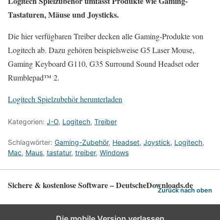
Logitech Spielzubehör umfasst Produkte wie Gaming-
Tastaturen, Mäuse und Joysticks.
Die hier verfügbaren Treiber decken alle Gaming-Produkte von
Logitech ab. Dazu gehören beispielsweise G5 Laser Mouse,
Gaming Keyboard G110, G35 Surround Sound Headset oder
Rumblepad™ 2.
Logitech Spielzubehör herunterladen
Kategorien:
J-O
,
Logitech
,
Treiber
Schlagwörter:
Gaming-Zubehör
,
Headset
,
Joystick
,
Logitech
,
Mac
,
Maus
,
tastatur
,
treiber
,
Windows
Sichere & kostenlose Software – DeutscheDownloads.de
Zurück nach oben
Die mobile Version verlassen