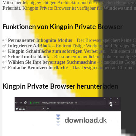
Mit seiner leichtgewichtigen Architektur und der einfachen Benutze
Priorität
. Kingpin Private Browser ist verfügbar für
Windows und 
Funktionen von Kingpin Private Browser
✅
Permanenter Inkognito-Modus
– Der Browser speichert keine Co
✅
Integrierter AdBlock
– Entfernt lästige Werbung und Pop-ups für 
✅
Kingpin-Schaltfläche zum sofortigen Verbergen
– Mit einem Kli
✅
Schnell und schlank
– Ressourcenfreundlich und ohne unnötige 
✅
Wählen Sie Ihre bevorzugte Suchmaschine
– Standard ist Goog
✅
Einfache Benutzeroberfläche
– Das Design erinnert an Chrome un
Kingpin Private Browser herunterladen