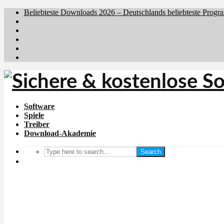
Beliebteste Downloads 2026 – Deutschlands beliebteste Progr
Brafiler.se
Downloadcentral.no
Downloadcentral.fi
Download.dk
Holyfile.com
Software
Spiele
Treiber
Download-Akademie
Search