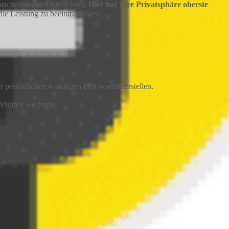
entscheidenden Unterschied:
Hier hat Ihre Privatsphäre oberste
die Leistung zu beeinträchtigen.
r persönlichen 4-stelligen PIN wiederherstellen.
 Yandex wechseln.