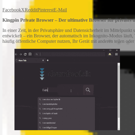
Facebook
X
Reddit
Pinterest
E-Mail
Kingpin Private Browser – Der ultimative Browser für privates 
In einer Zeit, in der Privatsphäre und Datensicherheit im Mittelpunkt 
entwickelt – ein Browser, der automatisch im Inkognito-Modus läuft,
häufig öffentliche Computer nutzen, Ihr Gerät mit anderen teilen oder