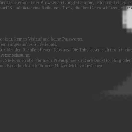
roberfläche erinnert der Browser an Google Chrome, jedoch mit einem 
macOS
und bietet eine Reihe von Tools, die Ihre Daten schützen, ohne 
okies, keinen Verlauf und keine Passwörter.
ein aufgeräumtes Surferlebnis.
ck blenden Sie alle offenen Tabs aus. Die Tabs lassen sich nur mit eine
Systembelastung.
le, Sie können aber für mehr Privatsphäre zu DuckDuckGo, Bing oder
d ist dadurch auch für neue Nutzer leicht zu bedienen.