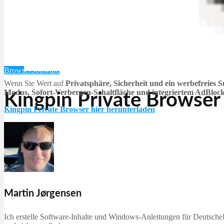
Browser
Software
Wenn Sie Wert auf
Privatsphäre, Sicherheit und ein werbefreies S
Modus, Sofort-Verbergen-Schaltfläche und integriertem AdBloc
Kingpin Private Browser
Kingpin Private Browser hier herunterladen
Martin Jørgensen
Dezember 8, 2025
Martin Jørgensen
Ich erstelle Software-Inhalte und Windows-Anleitungen für DeutscheD