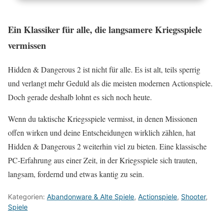
zwischen Soldaten – die Missionen werden so deutlich
Hidden & Dangerous 2 belohnt Geduld. Schleiche,
leichter.
nutze Deckung und eröffne das Feuer erst, wenn du den
Ein Klassiker für alle, die langsamere Kriegsspiele
Überblick hast. Es fühlt sich langsamer an – genau
vermissen
darin liegt die taktische Stärke.
Hidden & Dangerous 2 ist nicht für alle. Es ist alt, teils sperrig
und verlangt mehr Geduld als die meisten modernen Actionspiele.
Doch gerade deshalb lohnt es sich noch heute.
Wenn du taktische Kriegsspiele vermisst, in denen Missionen
offen wirken und deine Entscheidungen wirklich zählen, hat
Hidden & Dangerous 2 weiterhin viel zu bieten. Eine klassische
PC-Erfahrung aus einer Zeit, in der Kriegsspiele sich trauten,
langsam, fordernd und etwas kantig zu sein.
Kategorien:
Abandonware & Alte Spiele
,
Actionspiele
,
Shooter
,
Spiele