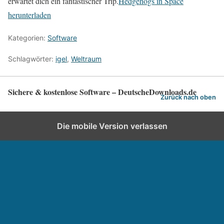
erwartet dich ein fantastischer Trip.
Hedgehogs in Space
herunterladen
Kategorien:
Software
Schlagwörter:
igel
,
Weltraum
Sichere & kostenlose Software – DeutscheDownloads.de
Zurück nach oben
Die mobile Version verlassen