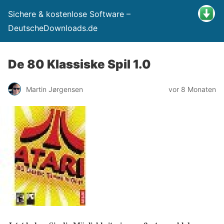
Sichere & kostenlose Software –
DeutscheDownloads.de
De 80 Klassiske Spil 1.0
Martin Jørgensen
vor 8 Monaten