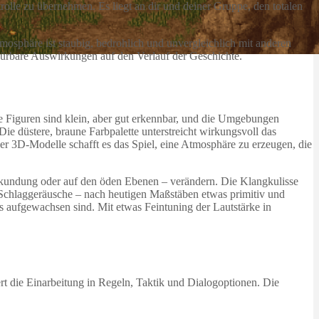
olle zu übernehmen. Es liegt an dir und deiner Gruppe, den totalen
tmosphäre ist staubig, bedrohlich und unvergleichlich mit anderen
 spürbare Auswirkungen auf den Verlauf der Geschichte.
ie Figuren sind klein, aber gut erkennbar, und die Umgebungen
e düstere, braune Farbpalette unterstreicht wirkungsvoll das
der 3D-Modelle schafft es das Spiel, eine Atmosphäre zu erzeugen, die
erkundung oder auf den öden Ebenen – verändern. Die Klangkulisse
he Schlaggeräusche – nach heutigen Maßstäben etwas primitiv und
Gs aufgewachsen sind. Mit etwas Feintuning der Lautstärke in
ert die Einarbeitung in Regeln, Taktik und Dialogoptionen. Die