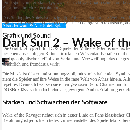
Du beginnst in der Stadt Tyr, wo der mächtige Dragon seine dunkle Ar
Zusammenbruch zu verhindern.
Das Setting des Spiels ist einzigartig: Athas ist eine brutale Welt, 
Fantasy-Rollenspielen derselben Ära. Die Dialoge sind textbasiert, ab
Abandonware & Alte Spiele
Spiele
Grafik und Sound
Dark Sun 2 – Wake of th
Die Grafik ist typisch für DOS-Spiele der Mitte der 90er: isometris
bestehen aus staubigen Ruinen, trockenen Wüstenlandschaften und dun
postapokalyptische Gefühl von Verfall und Verzweiflung, das die gesa
Martin Jørgensen
gefährlich und fremdartig wirkt.
Dezember 6, 2025
Die Musik ist düster und stimmungsvoll, mit zurückhaltenden Synthe
zieht die Spieler auf ihre Weise in die raue Welt von Athas hinein. 
repetitiv. Dennoch besitzen sie einen gewissen Retro-Charme und funk
DOSBox lässt sich jedoch eine ausgewogene Audio-Erfahrung erziel
Stärken und Schwächen der Software
Wake of the Ravager richtet sich in erster Linie an Fans klassischer 
Belohnung ist jedoch ein tiefes, zufriedenstellendes Spielerlebnis, bei