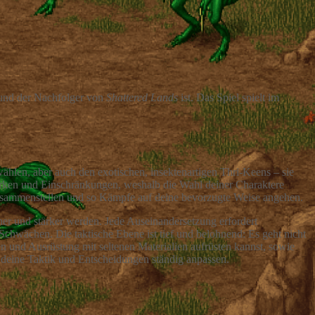
und der Nachfolger von
Shattered Lands
ist. Das Spiel spielt im
len, aber auch den exotischen, insektenartigen Thri-Keens – sie
tärken und Einschränkungen, weshalb die Wahl deiner Charaktere
 zusammenstellen und so Kämpfe auf deine bevorzugte Weise angehen.
ner und stärker werden. Jede Auseinandersetzung erfordert
chwächen. Die taktische Ebene ist tief und belohnend: Es geht nicht
 und Ausrüstung mit seltenen Materialien aufrüsten kannst, sowie
 deine Taktik und Entscheidungen ständig anpassen.