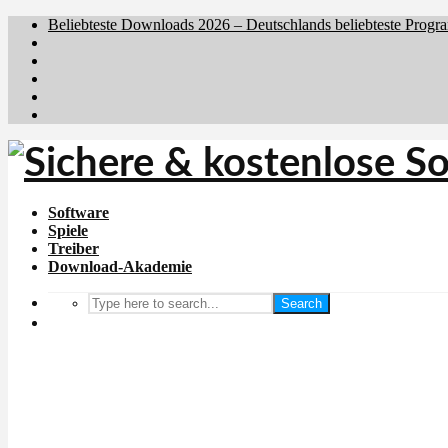
Beliebteste Downloads 2026 – Deutschlands beliebteste Progr
Brafiler.se
Downloadcentral.no
Downloadcentral.fi
Download.dk
Holyfile.com
Software
Spiele
Treiber
Download-Akademie
Search