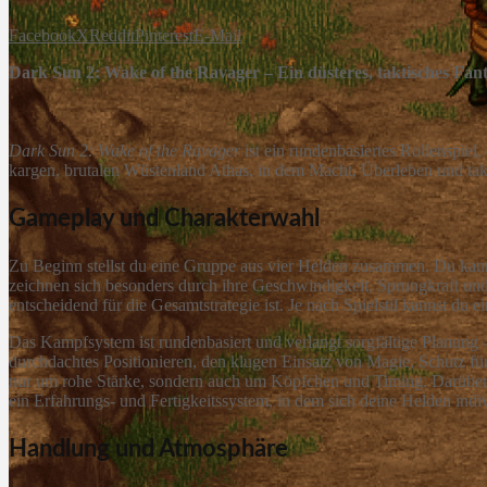
Facebook
X
Reddit
Pinterest
E-Mail
Dark Sun 2: Wake of the Ravager – Ein düsteres, taktisches Fa
Dark Sun 2: Wake of the Ravager
ist ein rundenbasiertes Rollenspie
kargen, brutalen Wüstenland Athas, in dem Macht, Überleben und ta
Gameplay und Charakterwahl
Zu Beginn stellst du eine Gruppe aus vier Helden zusammen. Du kann
zeichnen sich besonders durch ihre Geschwindigkeit, Sprungkraft un
entscheidend für die Gesamtstrategie ist. Je nach Spielstil kannst 
Das Kampfsystem ist rundenbasiert und verlangt sorgfältige Planung –
durchdachtes Positionieren, den klugen Einsatz von Magie, Schutz fü
nur um rohe Stärke, sondern auch um Köpfchen und Timing. Darüber h
ein Erfahrungs- und Fertigkeitssystem, in dem sich deine Helden ind
Handlung und Atmosphäre