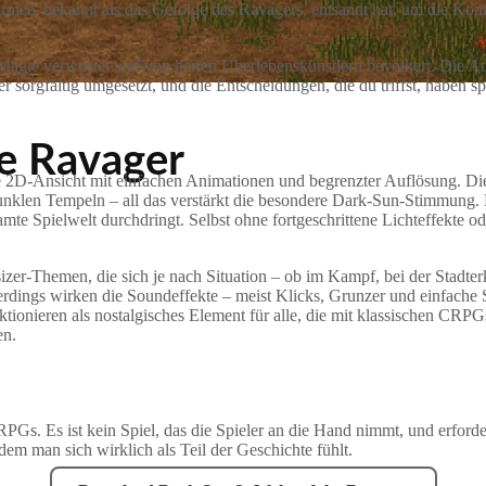
mee, bekannt als das Gefolge des Ravagers, entsandt hat, um die Kontr
von Magie verwüstet und von harten Überlebenskünstlern bevölkert. Die A
er sorgfältig umgesetzt, und die Entscheidungen, die du triffst, haben
e Ravager
che 2D-Ansicht mit einfachen Animationen und begrenzter Auflösung. D
klen Tempeln – all das verstärkt die besondere Dark-Sun-Stimmung. Di
mte Spielwelt durchdringt. Selbst ohne fortgeschrittene Lichteffekte o
sizer-Themen, die sich je nach Situation – ob im Kampf, bei der Stadt
Allerdings wirken die Soundeffekte – meist Klicks, Grunzer und einfac
tionieren als nostalgisches Element für alle, die mit klassischen CRP
en.
CRPGs. Es ist kein Spiel, das die Spieler an die Hand nimmt, und erford
 dem man sich wirklich als Teil der Geschichte fühlt.