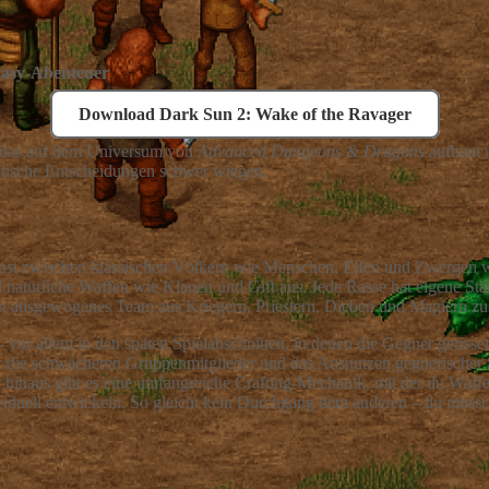
ntasy-Abenteuer
Download Dark Sun 2: Wake of the Ravager
l, das auf dem Universum von
Advanced Dungeons & Dragons
aufbaut 
ktische Entscheidungen schwer wiegen.
st zwischen klassischen Völkern wie Menschen, Elfen und Zwergen wäh
d natürliche Waffen wie Klauen und Gift aus. Jede Rasse hat eigene S
du ein ausgewogenes Team aus Kriegern, Priestern, Dieben und Magiern
 vor allem in den späten Spielabschnitten, in denen die Gegner gerisse
r die schwächeren Gruppenmitglieder und das Ausnutzen gegnerischer S
inaus gibt es eine umfangreiche Crafting-Mechanik, mit der du Waffen
ividuell entwickeln. So gleicht kein Durchgang dem anderen – du musst