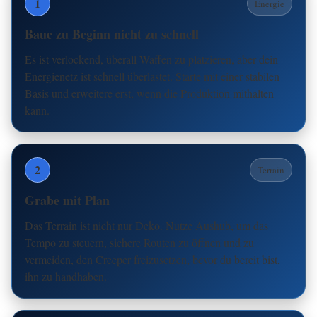
1
Energie
Baue zu Beginn nicht zu schnell
Es ist verlockend, überall Waffen zu platzieren, aber dein
Energienetz ist schnell überlastet. Starte mit einer stabilen
Basis und erweitere erst, wenn die Produktion mithalten
kann.
2
Terrain
Grabe mit Plan
Das Terrain ist nicht nur Deko. Nutze Aushub, um das
Tempo zu steuern, sichere Routen zu öffnen und zu
vermeiden, den Creeper freizusetzen, bevor du bereit bist,
ihn zu handhaben.