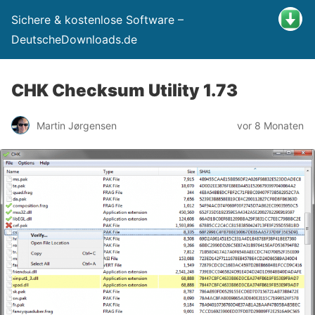
Sichere & kostenlose Software –
DeutscheDownloads.de
CHK Checksum Utility 1.73
Martin Jørgensen
vor 8 Monaten