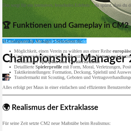
Das sorgt für ein intensives, fesselndes Erlebnis – du spürst, dass du
🏆 Funktionen und Gameplay in CM2
Abandonware & Alte Spiele
Spiele
Sportspiele
In Championship Manager 2 bekommst du:
Möglichkeit, einen Verein zu wählen aus einer Reihe
europäis
Championship Manager 
Umfangreiche Spielerdatenbank mit
echten Namen
und Statist
Vollständiger
Spielplan und Turnierstruktur
Detaillierte
Spielerprofile
mit Form, Moral, Verletzungen, Posi
Taktikeinstellungen: Formation, Deckung, Spielstil und Auswe
Transfermarkt mit Scouting, Geboten und Vertragsverhandlung
Martin Jørgensen
Dezember 6, 2025
Alles erfolgt per Maus in einer
einfachen und effizienten Benutzerobe
🌍 Realismus der Extraklasse
Für seine Zeit setzte CM2 neue Maßstäbe beim Realismus: