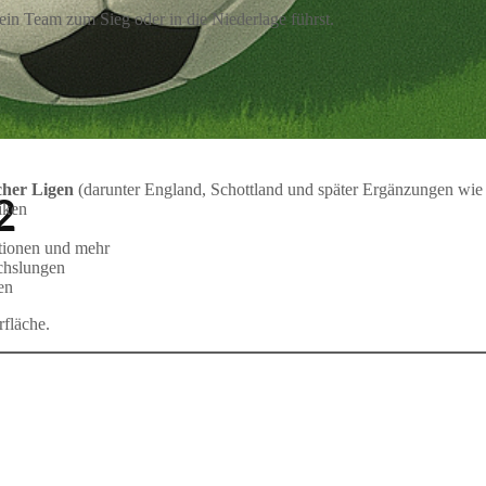
 dein Team zum Sieg oder in die Niederlage führst.
cher Ligen
(darunter England, Schottland und später Ergänzungen wie It
2
iken
tionen und mehr
chslungen
en
rfläche
.