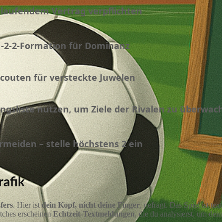
uslaufendem Vertrag verpflichten
-1-2-2-Formation für Dominanz
scouten für versteckte Juwelen
ngsliste nutzen, um Ziele der Rivalen zu überwac
rmeiden – stelle höchstens 2 ein
rafik
fers
. Hier ist
dein Kopf, nicht deine Finger
, gefragt. Das Spiel ist te
atches erscheinen
Echtzeit-Textmeldungen
, die du analysierst, um dei