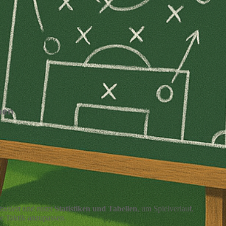
hen
xtbasiert und nutzt
Statistiken und Tabellen
, um Spielverlauf,
ne Taktik anzupassen.