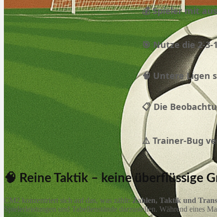
💰 Spieler mit a
🎯 Nutze die 2-3
🧠 Untere Ligen 
📋 Die Beobachtu
⚠️ Trainer-Bug ve
🧠 Reine Taktik – keine überflüssige G
CM2 konzentriert sich auf das, was zählt:
Zahlen, Taktik und Trans
Spielerleistungen und Tabellenstände darzustellen. Während eines M