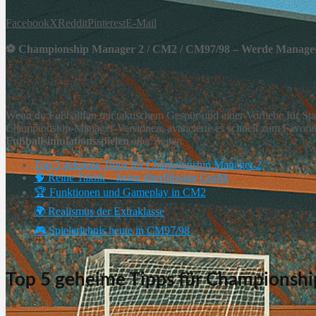
Facebook
X
Reddit
Pinterest
E-Mail
⚽ Championship Manager 2 / CM2 / CM97/98 – Werde Manager 
Wenn du Fußballfan mit taktischem Gespür und einer Vorliebe für Stati
Championship-Manager-Versionen, avancierte es schnell zum Favorit
Fußballsimulationsspielen
aller Zeiten.
Top 5 geheime Tipps für Championship Manager 2
🧠 Reine Taktik – keine überflüssige Grafik
🏆 Funktionen und Gameplay in CM2
🌍 Realismus der Extraklasse
🎮 Spielerlebnis heute in CM97/98
Top 5 geheime Tipps für Championsh