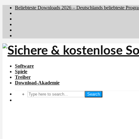
Beliebteste Downloads 2026 – Deutschlands beliebteste Progr
Brafiler.se
Downloadcentral.no
Downloadcentral.fi
Download.dk
Holyfile.com
Software
Spiele
Treiber
Download-Akademie
Search