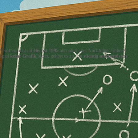
Veröffentlicht im
Herbst 1995
als natürlicher Nachfolger früherer
Spiel
keine Grafik
bietet, gehört es zu den
süchtig machendsten