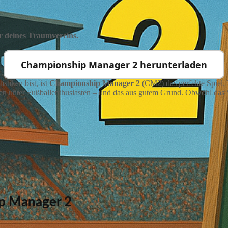
deines Traumvereins.
Championship Manager 2 herunterladen
stiken bist, ist
Championship Manager 2
(CM2) das perfekte Spiel. 
en unter Fußballenthusiasten – und das aus gutem Grund. Obwohl das 
ip Manager 2