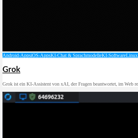
Android-Apps
iOS-Apps
KI-Chat & Sprachmodelle
KI-Software
Linux
Grok
Grok ist ein KI‑Assistent von xAI, der Fragen beantwortet, im Web rec