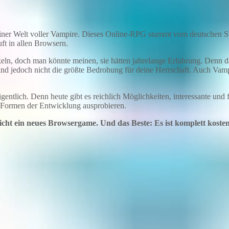
 einer Welt voller Vampire. Dieses Online-RPG stammt vom deutschen S
uft in allen Browsern.
keln, doch man könnte meinen, sie hätten jahrelange Erfahrung. Denn da
nd jedoch nicht die größte Bedrohung für deine Herrschaft. Auch Vampir
gentlich. Denn heute gibt es reichlich Möglichkeiten, interessante und
re Formen der Entwicklung ausprobieren.
icht ein neues Browsergame. Und das Beste: Es ist komplett kostenl