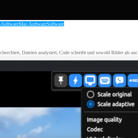
-Software
Mac-Software
Software
herchiert, Dateien analysiert, Code schreibt und sowohl Bilder als auc