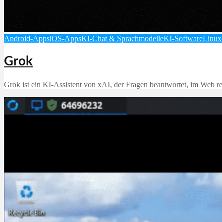
Android-Apps
iOS-Apps
KI-Chat & Sprachmodelle
KI-Software
Linux
Grok
Grok ist ein KI‑Assistent von xAI, der Fragen beantwortet, im Web rec