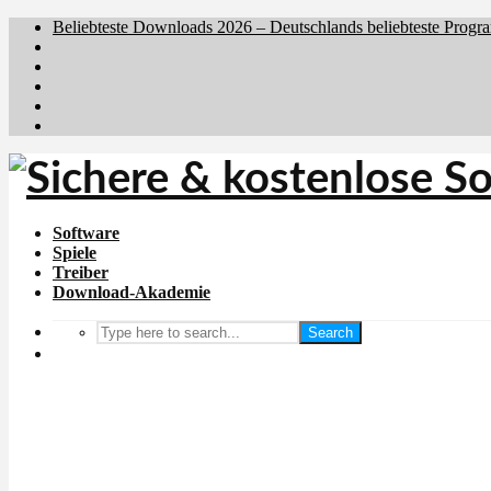
Beliebteste Downloads 2026 – Deutschlands beliebteste Progr
Brafiler.se
Downloadcentral.no
Downloadcentral.fi
Download.dk
Holyfile.com
Software
Spiele
Treiber
Download-Akademie
Search