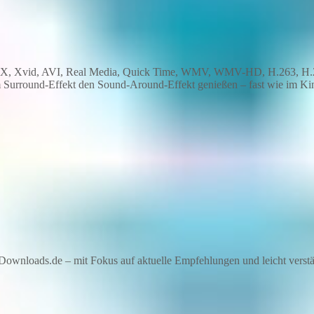
DivX, Xvid, AVI, Real Media, Quick Time, WMV, WMV-HD, H.263, H
Surround-Effekt den Sound-Around-Effekt genießen – fast wie im Kin
ownloads.de – mit Fokus auf aktuelle Empfehlungen und leicht verstän