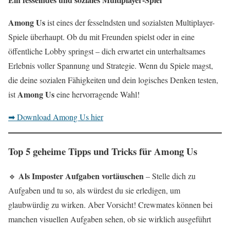
Among Us
ist eines der fesselndsten und sozialsten Multiplayer-
Spiele überhaupt. Ob du mit Freunden spielst oder in eine
öffentliche Lobby springst – dich erwartet ein unterhaltsames
Erlebnis voller Spannung und Strategie. Wenn du Spiele magst,
die deine sozialen Fähigkeiten und dein logisches Denken testen,
Among Us
ist
eine hervorragende Wahl!
➡ Download Among Us hier
Top 5 geheime Tipps und Tricks für Among Us
Als Imposter Aufgaben vortäuschen
🔹
– Stelle dich zu
Aufgaben und tu so, als würdest du sie erledigen, um
glaubwürdig zu wirken. Aber Vorsicht! Crewmates können bei
manchen visuellen Aufgaben sehen, ob sie wirklich ausgeführt