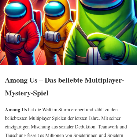
Among Us – Das beliebte Multiplayer-
Mystery-Spiel
Among Us
hat die Welt im Sturm erobert und zählt zu den
beliebtesten Multiplayer-Spielen der letzten Jahre. Mit seiner
einzigartigen Mischung aus sozialer Deduktion, Teamwork und
Täuschung fesselt es Millionen von Spielerinnen und Spielern