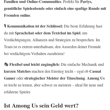
Familien und Online-Communities
Partys,
. Perfekt für
gemütliche Spieleabende oder einfach eine spaßige Runde mit
Fremden online
.
Kommunikation ist der Schlüssel:
🎙
Die beste Erfahrung hast
Sprachchat oder dem Textchat im Spiel
du mit
, um
Verdächtigungen, Allianzen und Strategien zu besprechen. Im
Team ist es extrem unterhaltsam, den Ausreden deiner Freunde
bei verdächtigem Verhalten zuzuhören!
Flexibel und leicht zugänglich:
🎭
Die einfache Mechanik und
kurzen Matches
Casual
machen den Einstieg leicht – egal ob
Gamer
strategischer Meister der Täuschung
Among Us
oder
.
ist leicht zu lernen, aber schwer zu meistern – ideal für neue und
erfahrene Spieler.
Ist Among Us sein Geld wert?