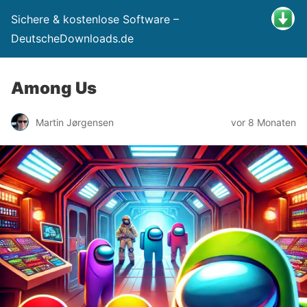
Sichere & kostenlose Software –
DeutscheDownloads.de
Among Us
Martin Jørgensen
vor 8 Monaten