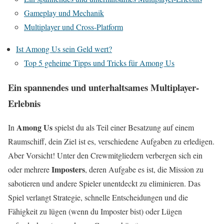
Gameplay und Mechanik
Multiplayer und Cross-Platform
Ist Among Us sein Geld wert?
Top 5 geheime Tipps und Tricks für Among Us
Ein spannendes und unterhaltsames Multiplayer-
Erlebnis
Among Us
In
spielst du als Teil einer Besatzung auf einem
Raumschiff, dein Ziel ist es, verschiedene Aufgaben zu erledigen.
Aber Vorsicht! Unter den Crewmitgliedern verbergen sich ein
Imposters
oder mehrere
, deren Aufgabe es ist, die Mission zu
sabotieren und andere Spieler unentdeckt zu eliminieren. Das
Spiel verlangt Strategie, schnelle Entscheidungen und die
Fähigkeit zu lügen (wenn du Imposter bist) oder Lügen