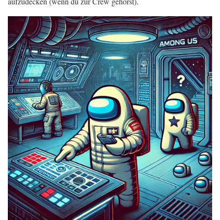
aufzudecken (wenn du zur Crew gehörst).