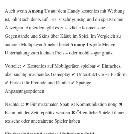
Among Us
Auch wenn
auf dem Handy kostenlos mit Werbung
ist, lohnt sich der Kauf – es ist sehr günstig und du spielst ohne
Anzeigen. Außerdem gibt es zusätzliche kosmetische
Gegenstände und Skins über Käufe im Spiel. Im Vergleich zu
Among Us
anderen Multiplayer-Spielen bietet
jede Menge
Unterhaltung zum kleinen Preis – oder mobil sogar gratis.
Vorteile: ✔ Kostenlos auf Mobilgeräten spielbar ✔ Einfaches,
aber süchtig machendes Gameplay ✔ Unterstützt Cross-Platform
✔ Perfekt für Freunde und Familie ✔ Spaßige
Anpassungsoptionen
Nachteile: ✖ Für maximalen Spaß ist Kommunikation nötig ✖
Kann mit der Zeit repetitiv werden ✖ Öffentliche Spiele können
toxische oder unerfahrene Spieler haben
Ein fesselndes und soziales Multiplayer-Spiel