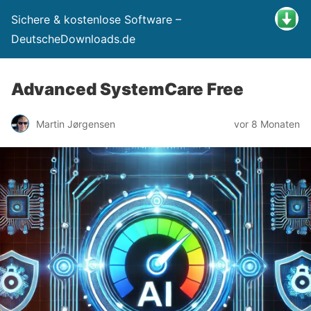
Sichere & kostenlose Software –
DeutscheDownloads.de
Advanced SystemCare Free
Martin Jørgensen
vor 8 Monaten