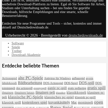
Unser Ziel ist es, deutschen Nutzern eine moderne, vertrauenswürdige und
werbefreie Download-Plattform zu bieten. Egal ob Sie Software für Arbeit,
Studium oder Unterhaltung suchen – bei uns finden Sie geprüfte
Downloads, hilfreiche Empfehlungen und eine smarte, schnelle
Benutzererfahrung.
Entdecken Sie neue Programme und Tools – sicher, kostenlos und immer
aktuell auf Deutschedownloads.de.
Urheberrecht © 2026 · Bereitgestellt von
deutschedownloads.de
Software
Spiele
Treiber
Download-Akademie
Entdecke beliebte Themen
alte PC-Spiele
avoin
Actionspiel
Antivirus für Windows
aufbauspiel
DOS-spill
Bildbearbeitung
lähdekoodi
DOS-Actionspiel
DOS-Spiel
DOS-
gratis spill
gamle pc-spill
toimintapeli
dos actionspill
gratis nedlasting
eventyrspill
ilmainen peli
klassikkopeli
klassinen pc-
ilmainen lataus
ilmainen
klassiker
klassische PC-Spiele
klassisches pc-spiel
peli
klassisk pc-spill
open
kostenloses spiel
klassisk spill
kuvankäsittely
moninpeli
Mac
Retro-Spiel
source
retropeli