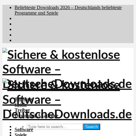
Beliebteste Downloads 2026 – Deutschlands beliebteste
Programme und Spiele
Brafiler.se
Downloadcentral.no
Downloadcentral.fi
Download.dk
Holyfile.com
Software
Spiele
Treiber
Download-Akademie
Search
Software
Spiele