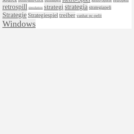
Retro-Spiele
point-and-click
pulmapeli
retrospill
strategi
strategia
strategiapeli
simulation
Strategie
treiber
Strategiespiel
vanhat pc-pelit
Windows