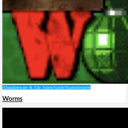
Abandonware & Alte Spiele
Spiele
Strategiespiele
Worms