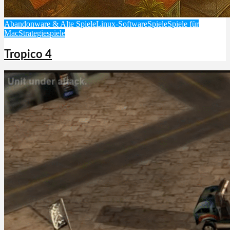
Abandonware & Alte Spiele
Linux-Software
Spiele
Spiele für
Mac
Strategiespiele
Tropico 4