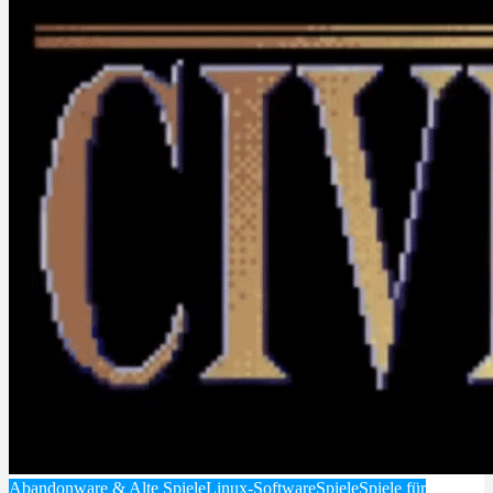
Abandonware & Alte Spiele
Linux-Software
Spiele
Spiele für