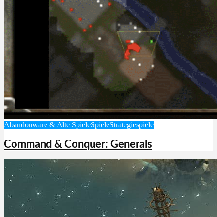
Abandonware & Alte Spiele
Spiele
Strategiespiele
Command & Conquer: Generals