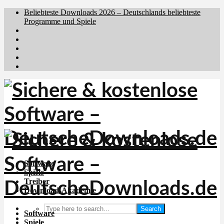
Beliebteste Downloads 2026 – Deutschlands beliebteste
Programme und Spiele
Brafiler.se
Downloadcentral.no
Downloadcentral.fi
Download.dk
Holyfile.com
Software
Spiele
Treiber
Download-Akademie
Search
Software
Spiele