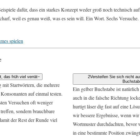
Beispiele dafür, dass ein starkes Konzept weder groß noch technisch a
scharf, weil es genau weiß, was es sein will. Ein Wort. Sechs Versuche
mes spielen
e
 das früh viel verrät
−
2
Versteifen Sie sich nicht a
Buchstab
g mit Startwörtern, die mehrere
Ein gelber Buchstabe ist natürlich 
Konsonanten auf einmal testen.
auch in die falsche Richtung lock
rsten Versuchen oft weniger
hurtigt låser dig fast auf eine Lös
 treffen, sondern brauchbare
wir bessere Ergebnisse, wenn wir
amit der Rest der Runde viel
Wortmuster durchdachten, bevor 
in eine bestimmte Position zwängt