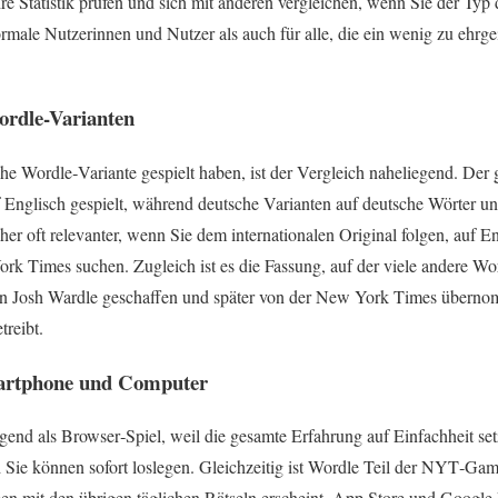
re Statistik prüfen und sich mit anderen vergleichen, wenn Sie der Typ d
rmale Nutzerinnen und Nutzer als auch für alle, die ein wenig zu ehrgei
ordle-Varianten
che Wordle‑Variante gespielt haben, ist der Vergleich naheliegend. Der
uf Englisch gespielt, während deutsche Varianten auf deutsche Wörter 
aher oft relevanter, wenn Sie dem internationalen Original folgen, auf En
ork Times suchen. Zugleich ist es die Fassung, auf der viele andere Wo
n Josh Wardle geschaffen und später von der New York Times übernom
reibt.
martphone und Computer
gend als Browser‑Spiel, weil die gesamte Erfahrung auf Einfachheit setz
nd Sie können sofort loslegen. Gleichzeitig ist Wordle Teil der NYT‑Ga
n mit den übrigen täglichen Rätseln erscheint. App Store und Google