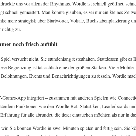
druckte uns vor allem der Rhythmus. Wordle ist schnell geöffnet, schne
gt schnell gemeistert. Man könnte glauben, es sei nur ein kleines Zeitve
e mere strategisk über Startwörter, Vokale, Buchstabenplatzierung u
 richtig zu.
mer noch frisch anfühlt
piel versucht nicht, Sie stundenlang festzuhalten. Stattdessen gibt es I
ese Begrenzung ist tatsächlich eine der größten Stärken. Viele Mobile
n Belohnungen, Events und Benachrichtigungen zu fesseln. Wordle mach
T‑Games‑App integriert – zusammen mit anderen Spielen wie Connecti
ßerdem Funktionen wie den Wordle Bot, Statistiken, Leaderboards un
rfahrung für alle abrundet, die tiefer eintauchen möchten als nur in das
ir. Sie können Wordle in zwei Minuten spielen und fertig sein. Sie 