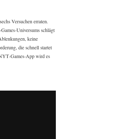
 sechs Versuchen erraten.
YT‑Games‑Universums schlägt
e Ablenkungen, keine
derung, die schnell startet
der NYT‑Games‑App wird es