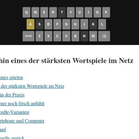
hin eines der stärksten Wortspiele im Netz
mes spielen
 der stärksten Wortspiele im Netz
in der Praxis
er noch frisch anfühlt
rdle-Varianten
artphone und Computer
 auf
ordle zurück