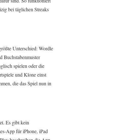
afür sind. So funktioniert
zig bei täglichen Streaks
 größte Unterschied: Wordle
und Buchstabenmuster
glisch spielen oder die
rtspiele und Klone einst
men, die das Spiel nun in
t. Es gibt kein
mes‑App für iPhone, iPad
 Play beschreiben die App