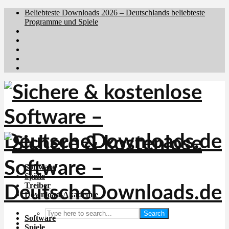
Beliebteste Downloads 2026 – Deutschlands beliebteste
Programme und Spiele
Brafiler.se
Downloadcentral.no
Downloadcentral.fi
Download.dk
Holyfile.com
Software
Spiele
Treiber
Download-Akademie
Search
Software
Spiele