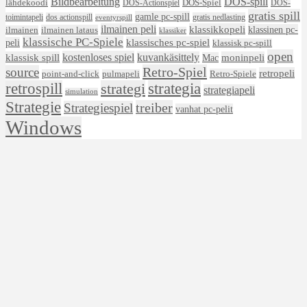
DOS-spill
Bildbearbeitung
lähdekoodi
DOS-Actionspiel
DOS-Spiel
DOS-
gratis spill
gamle pc-spill
toimintapeli
dos actionspill
gratis nedlasting
eventyrspill
ilmainen peli
klassikkopeli
klassinen pc-
ilmainen lataus
ilmainen
klassiker
klassische PC-Spiele
klassisches pc-spiel
peli
klassisk pc-spill
open
kostenloses spiel
klassisk spill
kuvankäsittely
moninpeli
Mac
Retro-Spiel
source
retropeli
Retro-Spiele
point-and-click
pulmapeli
retrospill
strategi
strategia
strategiapeli
simulation
Strategie
treiber
Strategiespiel
vanhat pc-pelit
Windows