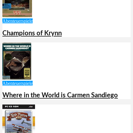
Abenteuerspiele
Champions of Krynn
Abenteuerspiele
Where in the World is Carmen Sandiego