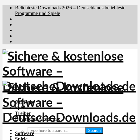
Beliebteste Downloads 2026 – Deutschlands beliebteste
Programme und Spiele
Brafiler.se
Downloadcentral.no
Downloadcentral.fi
Download.dk
Holyfile.com
Software
Spiele
Treiber
Download-Akademie
Search
Software
Spiele