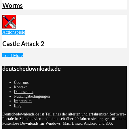
Worms
Actionspiele
Castle Attack 2
Load More
deutschedownloads.de
Über uns
Kontakt
Datenschutz
Nutzungsbedingungen
Impressum
Blog
Deutschedownloads.de ist Teil eines der ältesten und erfahrensten Software-
Portale in Skandinavien und bietet seit über 20 Jahren sichere, geprüfte und
kostenlose Downloads für Windows, Mac, Linux, Android und iOS.