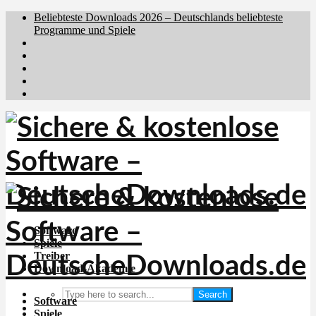
Beliebteste Downloads 2026 – Deutschlands beliebteste
Programme und Spiele
Brafiler.se
Downloadcentral.no
Downloadcentral.fi
Download.dk
Holyfile.com
Software
Spiele
Treiber
Download-Akademie
Search
Software
Spiele