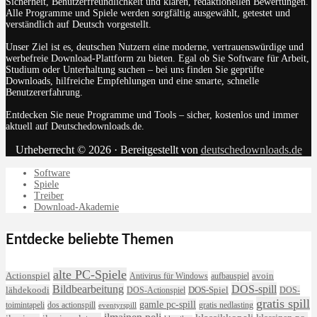
Sicherheit, Benutzerfreundlichkeit und klaren, redaktionellen Bewertungen.
Alle Programme und Spiele werden sorgfältig ausgewählt, getestet und
verständlich auf Deutsch vorgestellt.
Unser Ziel ist es, deutschen Nutzern eine moderne, vertrauenswürdige und
werbefreie Download-Plattform zu bieten. Egal ob Sie Software für Arbeit,
Studium oder Unterhaltung suchen – bei uns finden Sie geprüfte
Downloads, hilfreiche Empfehlungen und eine smarte, schnelle
Benutzererfahrung.
Entdecken Sie neue Programme und Tools – sicher, kostenlos und immer
aktuell auf Deutschedownloads.de.
Urheberrecht © 2026 · Bereitgestellt von
deutschedownloads.de
Software
Spiele
Treiber
Download-Akademie
Entdecke beliebte Themen
alte PC-Spiele
avoin
Actionspiel
Antivirus für Windows
aufbauspiel
DOS-spill
Bildbearbeitung
lähdekoodi
DOS-Actionspiel
DOS-Spiel
DOS-
gratis spill
gamle pc-spill
toimintapeli
dos actionspill
gratis nedlasting
eventyrspill