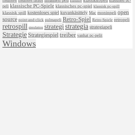
ilmainen peli
klassikkopeli
klassinen pc-
ilmainen lataus
ilmainen
klassiker
klassische PC-Spiele
klassisches pc-spiel
peli
klassisk pc-spill
open
kostenloses spiel
klassisk spill
kuvankäsittely
moninpeli
Mac
Retro-Spiel
source
retropeli
Retro-Spiele
point-and-click
pulmapeli
retrospill
strategi
strategia
strategiapeli
simulation
Strategie
treiber
Strategiespiel
vanhat pc-pelit
Windows