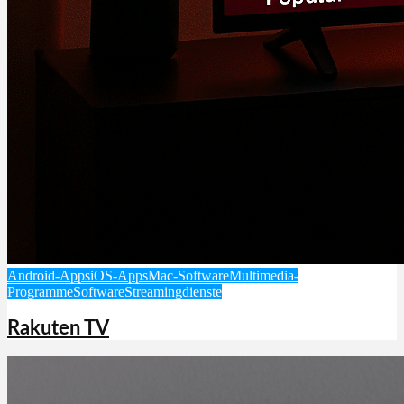
Android-Apps
iOS-Apps
Mac-Software
Multimedia-
Programme
Software
Streamingdienste
Rakuten TV