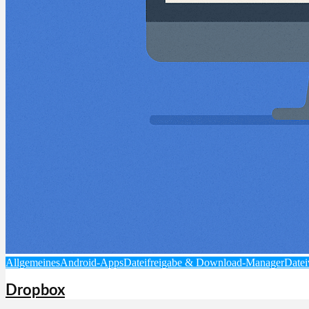
Allgemeines
Android-Apps
Dateifreigabe & Download-Manager
Datei
Dropbox