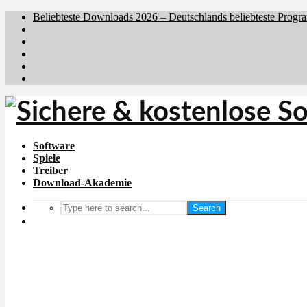
Beliebteste Downloads 2026 – Deutschlands beliebteste Progr
Brafiler.se
Downloadcentral.no
Downloadcentral.fi
Download.dk
Holyfile.com
Software
Spiele
Treiber
Download-Akademie
Search