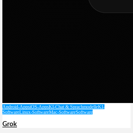
Android-Apps
iOS-Apps
KI-Chat & Sprachmodelle
KI-
Software
Linux-Software
Mac-Software
Software
Grok