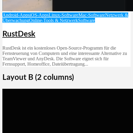
Android-Apps
iOS-Apps
Linux-Software
Mac-Software
Netzwerk &
Überwachung
Online-Tools & Netzwerk
Software
RustDesk
RustDesk ist ein kostenloses Open-Source-Programm für die
Fernsteuerung von Computern und eine interessante Alternative zu
TeamViewer und AnyDesk. Die Software eignet sich für
Fernsupport, Homeoffice, Dateiübertragung...
Layout B (2 columns)