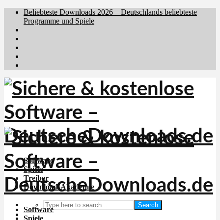
Beliebteste Downloads 2026 – Deutschlands beliebteste
Programme und Spiele
Brafiler.se
Downloadcentral.no
Downloadcentral.fi
Download.dk
Holyfile.com
Software
Spiele
Treiber
Download-Akademie
Search
Software
Spiele