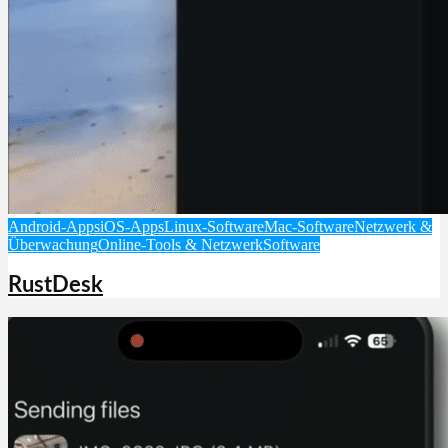
Android-Apps
iOS-Apps
Linux-Software
Mac-Software
Netzwerk &
Überwachung
Online-Tools & Netzwerk
Software
RustDesk