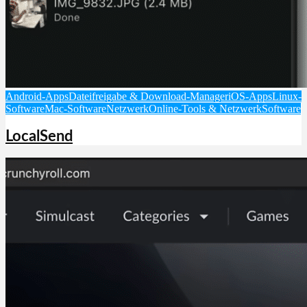
Android-Apps
Dateifreigabe & Download-Manager
iOS-Apps
Linux-
Software
Mac-Software
Netzwerk
Online-Tools & Netzwerk
Software
LocalSend