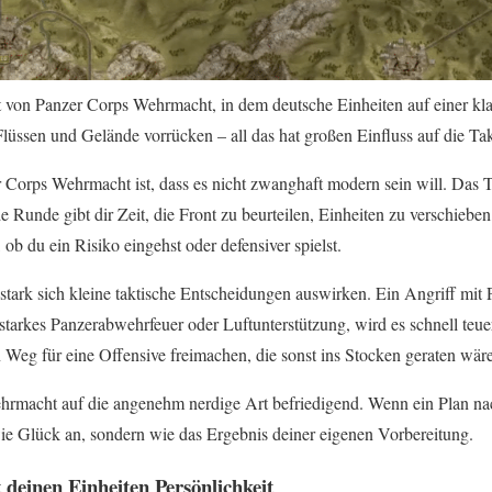
 von Panzer Corps Wehrmacht, in dem deutsche Einheiten auf einer kla
Flüssen und Gelände vorrücken – all das hat großen Einfluss auf die Tak
 Corps Wehrmacht ist, dass es nicht zwanghaft modern sein will. Das T
e Runde gibt dir Zeit, die Front zu beurteilen, Einheiten zu verschiebe
b du ein Risiko eingehst oder defensiver spielst.
 stark sich kleine taktische Entscheidungen auswirken. Ein Angriff mit
 starkes Panzerabwehrfeuer oder Luftunterstützung, wird es schnell teu
den Weg für eine Offensive freimachen, die sonst ins Stocken geraten wäre
rmacht auf die angenehm nerdige Art befriedigend. Wenn ein Plan n
 wie Glück an, sondern wie das Ergebnis deiner eigenen Vorbereitung.
deinen Einheiten Persönlichkeit