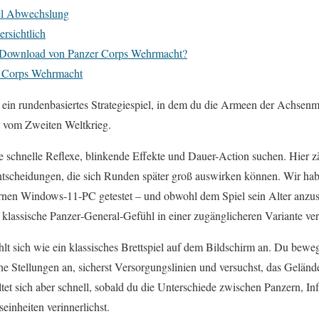
iel Abwechslung
ersichtlich
r Download von Panzer Corps Wehrmacht?
r Corps Wehrmacht
ein rundenbasiertes Strategiespiel, in dem du die Armeen der Achsenm
t vom Zweiten Weltkrieg.
 die schnelle Reflexe, blinkende Effekte und Dauer-Action suchen. Hier 
ntscheidungen, die sich Runden später groß auswirken können. Wir ha
en Windows‑11-PC getestet – und obwohl dem Spiel sein Alter anzusehe
s klassische Panzer‑General‑Gefühl in einer zugänglicheren Variante ve
t sich wie ein klassisches Brettspiel auf dem Bildschirm an. Du beweg
iche Stellungen an, sicherst Versorgungslinien und versuchst, das Geländ
tet sich aber schnell, sobald du die Unterschiede zwischen Panzern, Infan
inheiten verinnerlichst.