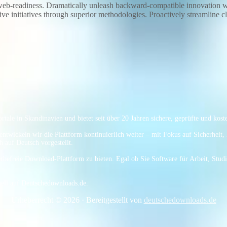
al web-readiness. Dramatically unleash backward-compatible innovation
ve initiatives through superior methodologies. Proactively streamline c
Portale in Skandinavien und bietet seit über 20 Jahren sichere, geprüfte und 
ntwickeln wir die Plattform kontinuierlich weiter – mit Fokus auf Sicherheit,
 auf Deutsch vorgestellt.
erbefreie Download-Plattform zu bieten. Egal ob Sie Software für Arbeit, Stu
ell auf Deutschedownloads.de.
Urheberrecht © 2026 · Bereitgestellt von
deutschedownloads.de