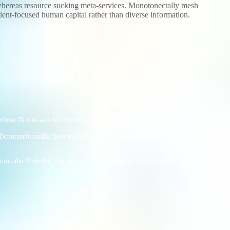
 whereas resource sucking meta-services. Monotonectally mesh
lient-focused human capital rather than diverse information.
kostenlose Downloads für Windows, Mac, Linux, Android und iOS.
 Benutzerfreundlichkeit und klaren, redaktionellen Bewertungen. Alle
dium oder Unterhaltung suchen – bei uns finden Sie geprüfte Downloads,