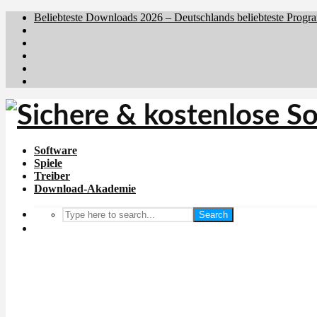
Beliebteste Downloads 2026 – Deutschlands beliebteste Progr
Brafiler.se
Downloadcentral.no
Downloadcentral.fi
Download.dk
Holyfile.com
Software
Spiele
Treiber
Download-Akademie
Search