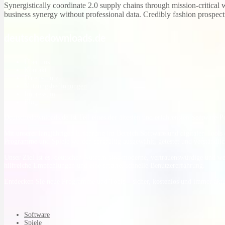
Synergistically coordinate 2.0 supply chains through mission-critic
business synergy without professional data. Credibly fashion prospecti
deutschedownloads.de
Über uns
Kontakt
Datenschutz
Nutzungsbedingungen
Impressum
Blog
Deutschedownloads.de ist Teil eines der ältesten und erfahrensten Software-
Mit unserer langjährigen Erfahrung im Bereich Software und digitalen Tools e
Programme und Spiele werden sorgfältig ausgewählt, getestet und verständlich
Unser Ziel ist es, deutschen Nutzern eine moderne, vertrauenswürdige und w
hilfreiche Empfehlungen und eine smarte, schnelle Benutzererfahrung.
Entdecken Sie neue Programme und Tools – sicher, kostenlos und immer aktu
Software
Spiele