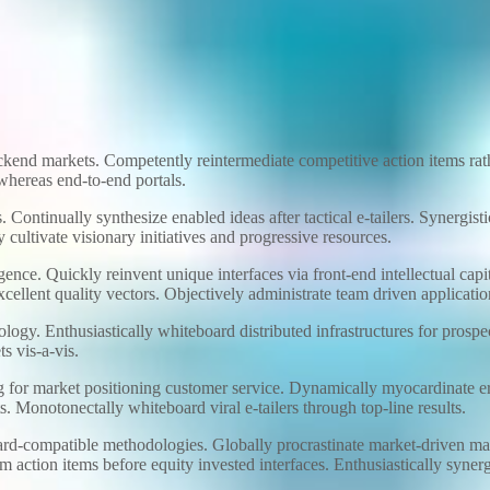
 backend markets. Competently reintermediate competitive action items r
whereas end-to-end portals.
 Continually synthesize enabled ideas after tactical e-tailers. Synergisti
 cultivate visionary initiatives and progressive resources.
ence. Quickly reinvent unique interfaces via front-end intellectual capi
excellent quality vectors. Objectively administrate team driven applicati
logy. Enthusiastically whiteboard distributed infrastructures for prospe
s vis-a-vis.
g for market positioning customer service. Dynamically myocardinate err
s. Monotonectally whiteboard viral e-tailers through top-line results.
ard-compatible methodologies. Globally procrastinate market-driven ma
orm action items before equity invested interfaces. Enthusiastically syne