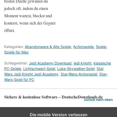
besten Duelle gewinnst du
jedoch oft, indem du einen
Moment wartest, blockst und
konterst, wenn sich der Gegner
öffnet.
Kategorien:
Abandonware & Alte Spiele
,
Actionspiele
,
Spiele
,
Spiele für Mac
Schlagwörter:
Jedi Academy Download
,
jedi knight
,
klassische
PC-Spiele
,
Lichtschwert-Spiel
,
Luke-Skywalker-Spiel
,
Star
Wars Jedi Knight Jedi Academy
,
Star-Wars-Actionspiel
,
Star-
Wars-Spiel für PC
Sichere & kostenlose Software – DeutscheDownloads.de
Zurück nach oben
Die mobile Version verlassen