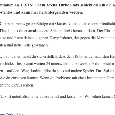
 Situation an. CATS: Crash Arena Turbo Stars schickt dich in die
kostenlos und kann hier heruntergeladen werden.
C feierte bereits große Erfolge mit Games. Unter anderem veröffentlich
itel kannst du erstmals andere Spieler direkt herausfordern. Der Einsti
Katze und baust deinen eigenen Kampfroboter, der gegen die Maschinen a
sten und neue Teile gewinnen.
ch ab, daher musst du sicherstellen, dass dein Roboter der nächsten 
na schickst. Insgesamt warten 24 unterschiedliche Level, die du meistern
n – auf dem Weg dorthin triffst du stets auf andere Spieler. Das Spiel i
die du einsetzen kannst. Wenn du Probleme mit einer bestimmten Herau
en und daraus lernen.
rs ist unterhaltsam, herausfordernd und kostenlos! Wir sehen keinen 
na Turbo Stars