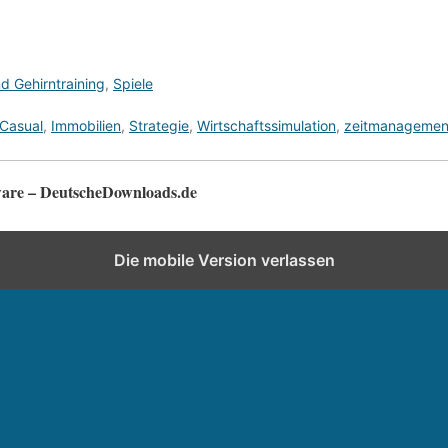
d Gehirntraining
,
Spiele
Casual
,
Immobilien
,
Strategie
,
Wirtschaftssimulation
,
zeitmanagemen
tware – DeutscheDownloads.de
Die mobile Version verlassen